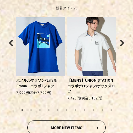
新着アイテム
ーツウェ
ホノルルマラソン×Lilly &
【MENS】UNION STATION
【UNISE
フリルTシ
Emma コラボTシャツ
コラボポロシャツ/ボックスロ
コラボT
ゴ
ゴ
7,000円(税込7,700円)
)
7,420円(税込8,162円)
5,150円
MORE NEW ITEMS