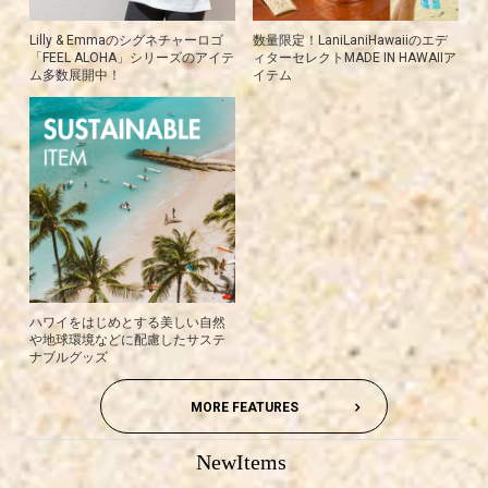
Lilly & Emmaのシグネチャーロゴ
数量限定！LaniLaniHawaiiのエデ
「FEEL ALOHA」シリーズのアイテ
ィターセレクトMADE IN HAWAIIア
ム多数展開中！
イテム
ハワイをはじめとする美しい自然
や地球環境などに配慮したサステ
ナブルグッズ
MORE FEATURES
NewItems