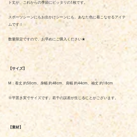
ト丈が、これからの季節にピッタリの1枚です。
スポーツシーンにもお出かけシーンにも、あなた色に着こなせるアイテ
ムです！
数量限定ですので、お早めにご購入ください★
【サイズ】
M：着丈 約50cm、身幅 約48cm、肩幅 約44cm、袖丈 約18cm
※平置き実寸サイズです。若干の誤差が生じることがございます。
【素材】