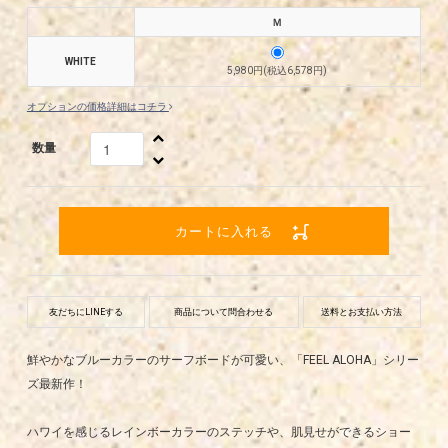
Ｍ
WHITE
5,980円(税込6,578円)
オプションの価格詳細はコチラ
数量
カートに入れる
友だちにLINEする
商品について問合わせる
送料とお支払い方法
鮮やかなブルーカラーのサーフボードが可愛い、「FEEL ALOHA」シリー
ズ最新作！
ハワイを感じるレインボーカラーのステッチや、肌見せができるショー