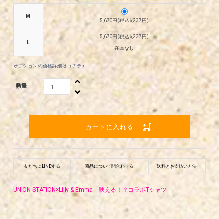
M
5,670円(税込6,237円)
5,670円(税込6,237円)
L
在庫なし
オプションの価格詳細はコチラ
数量
カートに入れる
友だちにLINEする
商品について問合わせる
送料とお支払い方法
UNION STATION×Lilly & Emma 映える！？コラボTシャツ