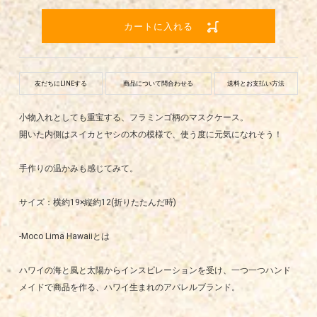
カートに入れる
友だちにLINEする
商品について問合わせる
送料とお支払い方法
小物入れとしても重宝する、フラミンゴ柄のマスクケース。
開いた内側はスイカとヤシの木の模様で、使う度に元気になれそう！
手作りの温かみも感じてみて。
サイズ：横約19×縦約12(折りたたんだ時)
-Moco Lima Hawaiiとは
ハワイの海と風と太陽からインスピレーションを受け、一つ一つハンド
メイドで商品を作る、ハワイ生まれのアパレルブランド。