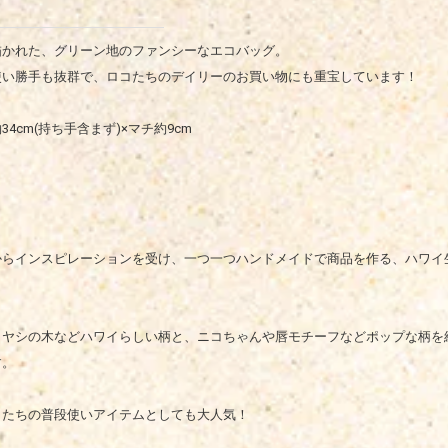
描かれた、グリーン地のファンシーなエコバッグ。
使い勝手も抜群で、ロコたちのデイリーのお買い物にも重宝しています！
34cm(持ち手含まず)×マチ約9cm
からインスピレーションを受け、一つ一つハンドメイドで商品を作る、ハワイ
、ヤシの木などハワイらしい柄と、ニコちゃんや唇モチーフなどポップな柄を
す。
コたちの普段使いアイテムとしても大人気！