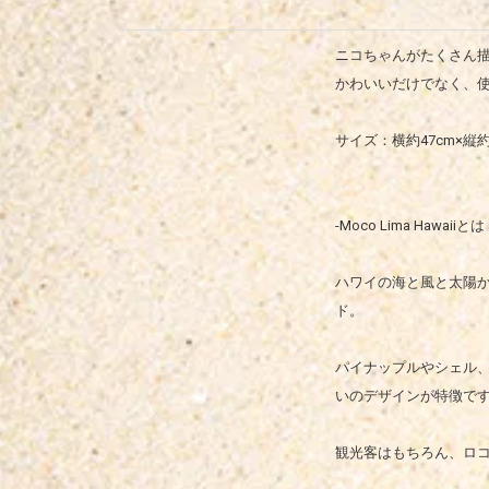
ニコちゃんがたくさん
かわいいだけでなく、
サイズ：横約47cm×縦約
-Moco Lima Hawaiiとは
ハワイの海と風と太陽
ド。
パイナップルやシェル
いのデザインが特徴で
観光客はもちろん、ロ