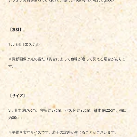
シフォン素材を使っているので、優しい印象も与えられてgood♪
【素材】
100%ポリエステル
※撮影画像は光の当たり具合によって色味が違って見える場合がありま
す。
【サイズ】
S：着丈 約76cm、肩幅 約37cm、バスト 約90cm、袖丈 約22cm、袖口
約30cm
※平置き実寸サイズです。若干の誤差が生じることがございます。