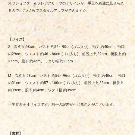
オフショフダー＆フレアスリーブのデザインが、手足を綺麗に見せられ
るので、これ1枚でスタイルアップができます☆
【サイズ】
S：着丈 約58cm、バスト 約52～90cm(ゴム入り)、袖丈 約40cm、袖口
約29cm、ウエスト 約46～86cm(ゴム入り)、前股上 約32cm、後股上 約
37cm、股下 約4cm、ワタリ幅 約33cm
M：着丈 約63cm、バスト 約56～96cm(ゴム入り)、袖丈 約40cm、袖口
約31cm、ウエスト 約57～100cm(ゴム入り)、前股上 約33cm、後股上
約39cm、股下 約4cm、ワタリ幅 約39cm
※平置き実寸サイズです。若干の誤差が生じることがございます。
【素材】