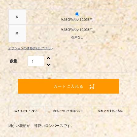
S
9,180円(税込10,098円)
9,180円(税込10,098円)
M
在庫なし
オプションの価格詳細はコチラ
数量
カートに入れる
友だちにLINEする
商品について問合わせる
送料とお支払い方法
細かい花柄が、可愛いロンパースです。